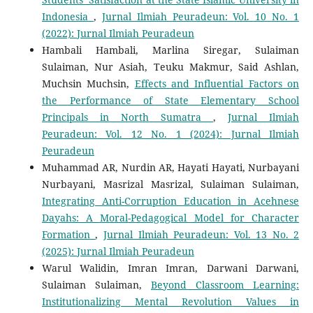
Indonesia
,
Jurnal Ilmiah Peuradeun: Vol. 10 No. 1
(2022): Jurnal Ilmiah Peuradeun
Hambali Hambali, Marlina Siregar, Sulaiman
Sulaiman, Nur Asiah, Teuku Makmur, Said Ashlan,
Muchsin Muchsin,
Effects and Influential Factors on
the Performance of State Elementary School
Principals in North Sumatra
,
Jurnal Ilmiah
Peuradeun: Vol. 12 No. 1 (2024): Jurnal Ilmiah
Peuradeun
Muhammad AR, Nurdin AR, Hayati Hayati, Nurbayani
Nurbayani, Masrizal Masrizal, Sulaiman Sulaiman,
Integrating Anti-Corruption Education in Acehnese
Dayahs: A Moral-Pedagogical Model for Character
Formation
,
Jurnal Ilmiah Peuradeun: Vol. 13 No. 2
(2025): Jurnal Ilmiah Peuradeun
Warul Walidin, Imran Imran, Darwani Darwani,
Sulaiman Sulaiman,
Beyond Classroom Learning:
Institutionalizing Mental Revolution Values in