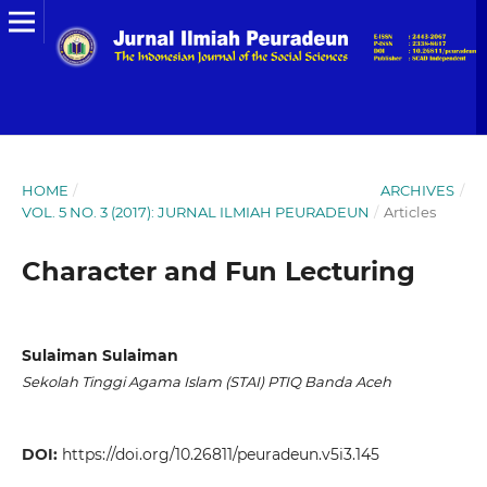
HOME
/
ARCHIVES
/
VOL. 5 NO. 3 (2017): JURNAL ILMIAH PEURADEUN
/
Articles
Character and Fun Lecturing
Sulaiman Sulaiman
Sekolah Tinggi Agama Islam (STAI) PTIQ Banda Aceh
DOI:
https://doi.org/10.26811/peuradeun.v5i3.145