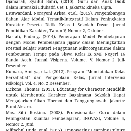
Djamarah, Syaiful Bahri, (2010). Guru dan Anak Didik
dalam Interaksi Edukatif. Cet. I. Jakarta: Rineka Cipta.
Estuwardani, Norayeni Arista, et.al. (2015). Pengembangan
Bahan Ajar Modul Tematik-Integratif Dalam Peningkatan
Karakter Peserta Didik Kelas I Sekolah Dasar. Jurnal
Pendidikan Karakter, Tahun V, Nomor 2, Oktober.
Hartati, Endang. (2014). Penerapan Model Pembelajaran
dengan Model Pembelajaran Jigsaw dalam Meningkatkan
Prestasi Belajar Materi Penggunaan Mikroorganisme dalam
Pembeuatan Tempe pada Siswa Kelas IX SMP Negeri 16
Banda Aceh. Jurnal Visipena. Volume. V. Nomor 2 Juli-
Desember.
Kumara, Amitya, et.al. (2012). Program “Menciptakan Kelas
Bersahabat” dan Pengelolaan Kelas, Jurnal Intervensi
Psikologi. Vol. 4. No. 2 Desember.
Lickona, Thomas. (2013). Educating for Character Mendidik
untuk Membentuk Karakter Bagaimana Sekolah Dapat
Mengajarkan Sikap Hormat dan Tanggungjawab. Jakarta:
Bumi Aksara.
Mas, Sitti Roskina. (2008). Profesionalitas Guru dalam
Peningkatan Kualitas Pembelajaran, INOVASI, Volume 5,
Nomor 2, Juni.
Miftachul Huda. et.al. (2017). Empowering Learning Culture