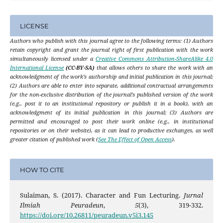
LICENSE
Authors who publish with this journal agree to the following terms: (1) Authors
retain copyright and grant the journal right of first publication with the work
simultaneously licensed under a
Creative Commons Attribution-ShareAlike 4.0
International License
(CC-BY-SA)
that allows others to share the work with an
acknowledgment of the work's authorship and initial publication in this journal;
(2) Authors are able to enter into separate, additional contractual arrangements
for the non-exclusive distribution of the journal's published version of the work
(e.g., post it to an institutional repository or publish it in a book), with an
acknowledgment of its initial publication in this journal; (3) Authors are
permitted and encouraged to post their work online (e.g., in institutional
repositories or on their website), as it can lead to productive exchanges, as well
greater citation of published work (
See The Effect of Open Access
).
HOW TO CITE
Sulaiman, S. (2017). Character and Fun Lecturing.
Jurnal
Ilmiah Peuradeun
,
5
(3), 319-332.
https://doi.org/10.26811/peuradeun.v5i3.145