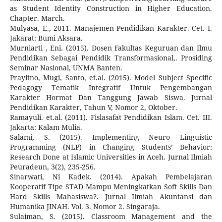
as Student Identity Construction in Higher Education.
Chapter. March.
Mulyasa, E., 2011. Manajemen Pendidikan Karakter. Cet. I.
Jakarat: Bumi Aksara.
Murniarti , Eni. (2015). Dosen Fakultas Keguruan dan Ilmu
Pendidikan Sebagai Pendidik Transformasional,. Prosiding
Seminar Nasional, UNMA Banten.
Prayitno, Mugi, Santo, et.al. (2015). Model Subject Specific
Pedagogy Tematik Integratif Untuk Pengembangan
Karakter Hormat Dan Tanggung Jawab Siswa. Jurnal
Pendidikan Karakter, Tahun V, Nomor 2, Oktober.
Ramayuli. et.al. (2011). Fislasafat Pendidikan Islam. Cet. III.
Jakarta: Kalam Mulia.
Salami, S. (2015). Implementing Neuro Linguistic
Programming (NLP) in Changing Students’ Behavior:
Research Done at Islamic Universities in Aceh. Jurnal Ilmiah
Peuradeun, 3(2), 235-256.
Sinarwati, Ni Kadek. (2014). Apakah Pembelajaran
Kooperatif Tipe STAD Mampu Meningkatkan Soft Skills Dan
Hard Skills Mahasiswa?. Jurnal Ilmiah Akuntansi dan
Humanika JINAH. Vol. 3. Nomor 2. Singaraja.
Sulaiman, S. (2015). Classroom Management and the