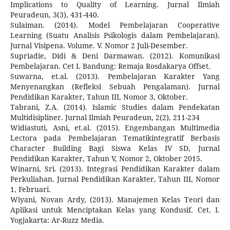
Implications to Quality of Learning. Jurnal Ilmiah
Peuradeun, 3(3), 431-440.
Sulaiman. (2014). Model Pembelajaran Cooperative
Learning (Suatu Analisis Psikologis dalam Pembelajaran).
Jurnal Visipena. Volume. V. Nomor 2 Juli-Desember.
Supriadie, Didi & Deni Darmawan. (2012). Komunikasi
Pembelajaran. Cet I. Bandung: Remaja Rosdakarya Offset.
Suwarna, et.al. (2013). Pembelajaran Karakter Yang
Menyenangkan (Refleksi Sebuah Pengalaman). Jurnal
Pendidikan Karakter, Tahun III, Nomor 3, Oktober.
Tabrani, Z.A. (2014). Islamic Studies dalam Pendekatan
Multidisipliner. Jurnal Ilmiah Peuradeun, 2(2), 211-234
Widiastuti, Asni, et.al. (2015). Engembangan Multimedia
Lectora pada Pembelajaran Tematikintegratif Berbasis
Character Building Bagi Siswa Kelas IV SD, Jurnal
Pendidikan Karakter, Tahun V, Nomor 2, Oktober 2015.
Winarni, Sri. (2013). Integrasi Pendidikan Karakter dalam
Perkuliahan. Jurnal Pendidikan Karakter, Tahun III, Nomor
1, Februari.
Wiyani, Novan Ardy, (2013). Manajemen Kelas Teori dan
Aplikasi untuk Menciptakan Kelas yang Kondusif. Cet. I.
Yogjakarta: Ar-Ruzz Media.